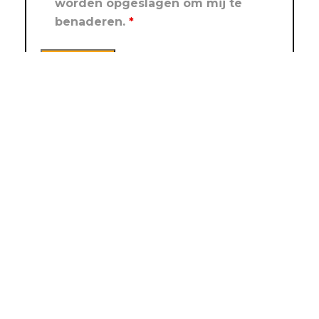
worden opgeslagen om mij te
benaderen.
*
Algemene voorwaarden
|
Disclaimer
|
Privacy
verklaring
|
informatiecentrum