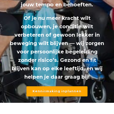
jouw tempo en behoeften.
Of je nu meer kracht wilt
opbouwen, je conditie wilt
verbeteren of gewoon lekker in
beweging wilt blijven — wij zorgen
voor persoonlijke begeleiding
zonder risico’s. Gezond en fit
blijven kan op elke leeftijd, en wij
helpen je daar graag bij!
Kennismaking inplannen