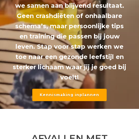
we samen aan blijvend resultaat.
Geen crashdiëten of onhaalbare
schema’s, maar persoonlijke tips
en training die passen bij jouw
leven. Stap voor stap werken we
toe naar een gezonde leefstijl en
sterker lichaam waar jij je goed bij
voelt!
Kennismaking inplannen
AFVALLEN MET