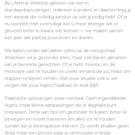
Bij Lifetime Wellness geloven we niet in
standaardoplossingen. Iedereen is anders, en daarom krijg jij
een aanpak die volledig aansluit op wat jij nodig hebt. Of je
nu worstelt met overtollige kilo’s, meer energie wilt of
gewoon beter in balans wilt komen — we maken samen
een plan dat past bij jouw leven en doelen.
We kijken verder dan alleen cijfers op de weegschaal.
Misschien wil je gezonder eten, maar ook blijven genieten
van je favoriete gerechten. Of je hebt moeite om de
motivatie vast te houden en zoekt iemand die jou helpt om
stappen te blijven zetten. Wat jouw situatie ook is, we
zorgen dat jouw traject haalbaar én leuk blijft.
Praktische oplossingen staan centraal. Geen ingewikkelde
regels, maar kleine aanpassingen die je dagelijks kunt
toepassen. Denk aan tips om gezonder te koken, beter te
bewegen en vooral manieren om alles vol te houden
zonder dat je levensplezier inlevert. Zo wordt afvallen geen
strijd, maar een proces waar je vertrouwen in krijgt.