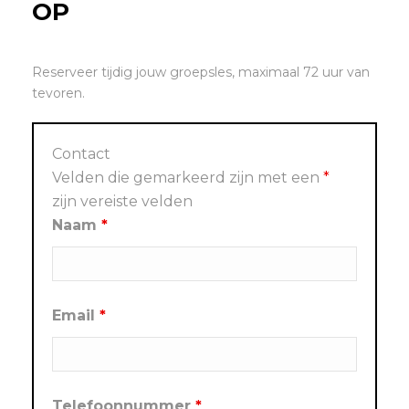
OP
Reserveer tijdig jouw groepsles, maximaal 72 uur van
tevoren.
Contact
Velden die gemarkeerd zijn met een
*
zijn vereiste velden
Naam
*
Email
*
Telefoonnummer
*